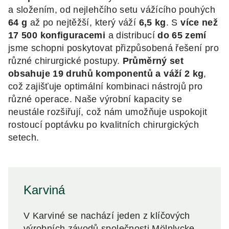
a složením, od nejlehčího setu vážícího pouhých
64 g
až po nejtěžší, který váží
6,5 kg
. S
více než
17 500 konfiguracemi
a distribucí
do 65 zemí
jsme schopni poskytovat přizpůsobená řešení pro
různé chirurgické postupy.
Průměrný set
obsahuje 19 druhů komponentů a váží 2 kg
,
což zajišťuje optimální kombinaci nástrojů pro
různé operace. Naše výrobní kapacity se
neustále rozšiřují, což nám umožňuje uspokojit
rostoucí poptávku po kvalitních chirurgických
setech.
Karviná
V Karviné se nachází jeden z klíčových
výrobních závodů společnosti Mölnlycke,